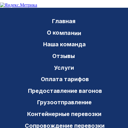
Новости
Документы
Телеграммы
Модели вагонов
Нумерация вагонов
Операции с вагонами
Вопросы и ответы
Контакты
Транзит Сервис
ИНН 6311048824 ОКПО 54043939
443082, РФ, г. Самара
ул. Владимирская, 41 а, оф. 3-21