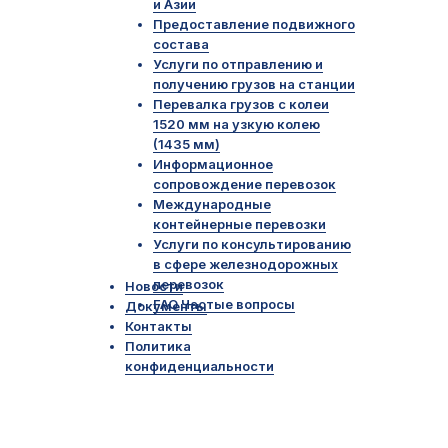
и Азии
Предоставление подвижного
состава
Услуги по отправлению и
получению грузов на станции
Перевалка грузов с колеи
Главная
1520 мм на узкую колею
(1435 мм)
О компании
Информационное
Наша команда
сопровождение перевозок
Отзывы
Международные
контейнерные перевозки
Услуги
Услуги по консультированию
Оплата тарифов
в сфере железнодорожных
перевозок
Новости
Предоставление вагонов
FAQ Частые вопросы
Документы
Грузоотправление
Контакты
Политика
Контейнерные перевозки
конфиденциальности
Сопровождение перевозки
Перевалка груза на границе
Консультирование