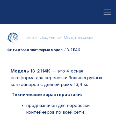
Главная
»
Документы
»
Модели вагонов
»
Фитинговая платформа модель 13-2114К
Модель 13-2114К
— это 4-осная
платформа для перевозки большегрузных
контейнеров с длиной рамы 13,4 м.
Технические характеристики:
предназначен для перевозки
контейнеров по всей сети
железных дорог с колеёй 1520 мм,
но может использоваться и на
дорогах с колеёй 1435 мм;
оборудован плитами с
откидывающимися упорами для
перевозки крупнотоннажных
контейнеров;