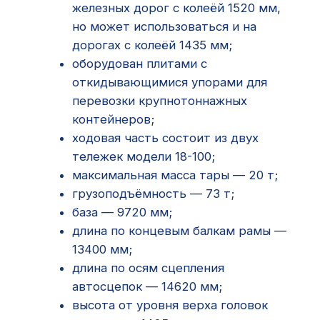
ходовая часть состоит из двух
тележек модели 18-100;
максимальная масса тары — 20 т;
грузоподъёмность — 73 т;
база — 9720 мм;
длина по концевым балкам рамы —
13400 мм;
длина по осям сцепления
автосцепок — 14620 мм;
высота от уровня верха головок
рельсов — 1425 мм;
максимальная ширина — 3115 мм;
конструкционная скорость — 120
км/ч.
Завод-изготовитель: акционерное
общество «Рославльский
вагоноремонтный завод».
Нормативный срок службы
платформы — 32 года.