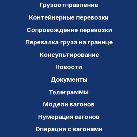
ИНН 6311048824 ОКПО 54043939
443082, РФ, г. Самара
ул. Владимирская, 41 а, оф. 3-21
+7 (846) 212-03-25
8 800 700 97 63
office@ts-gk.ru
Новостной канал в Telegram
Новостной канал в МАХ
Карта сайта
Политика конфиденциальности
© Транзит Сервис 2000–2026