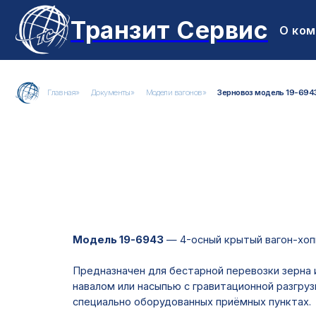
Транзит Сервис
О ком
Главная
»
Документы
»
Модели вагонов
»
Зерновоз модель 19-6943
Модель 19-6943
— 4-осный крытый вагон-хоппер для
Предназначен для бестарной перевозки зерна или дру
навалом или насыпью с гравитационной разгрузкой в 
специально оборудованных приёмных пунктах.