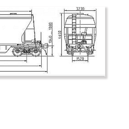
Количество
Количество
Размер заг
мм.
Размер раз
510×260 мм.
Угол накло
Конструкци
Климатиче
размещения 
температур 
Производи
вагоностро