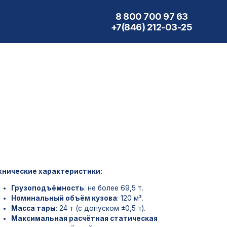
8 800 700 97 63
..
+7(846) 212-03-25
актеристики:
ёмность
: не более 69,5 т.
ый объём кузова
: 120 м³.
ы
: 24 т (с допуском ±0,5 т).
ая расчётная статическая
т колёсной пары на рельсы
: не
кН.
а
: 10500 мм.