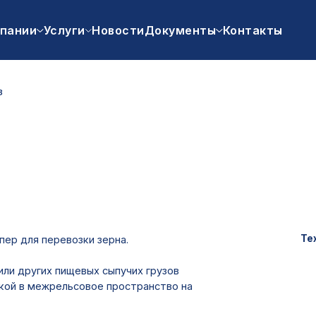
пании
Услуги
Новости
Документы
Контакты
Технические хар
 перевозки зерна.
Грузоподъ
гих пищевых сыпучих грузов
Номинальн
межрельсовое пространство на
Масса тар
Максимальн
нагрузка о
более 230,5 
База вагон