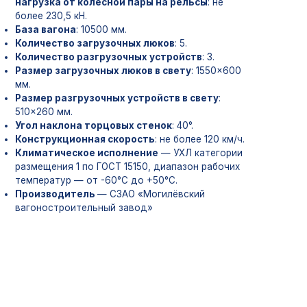
 загрузочных люков
: 5.
 разгрузочных устройств
: 3.
рузочных люков в свету
: 1550×600
грузочных устройств в свету
:
на торцовых стенок
: 40°.
онная скорость
: не более 120 км/ч.
ское исполнение
— УХЛ категории
1 по ГОСТ 15150, диапазон рабочих
— от -60°С до +50°С.
тель
— СЗАО «Могилёвский
ительный завод»