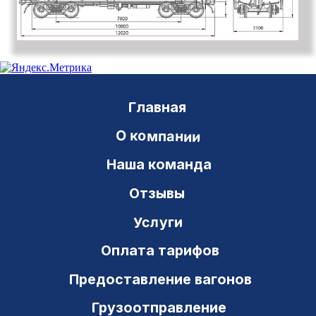
Перевалка груза на границе
Консультирование
Новости
Документы
Телеграммы
Модели вагонов
Нумерация вагонов
Операции с вагонами
Вопросы и ответы
Контакты
Транзит Сервис
ИНН 6311048824 ОКПО 54043939