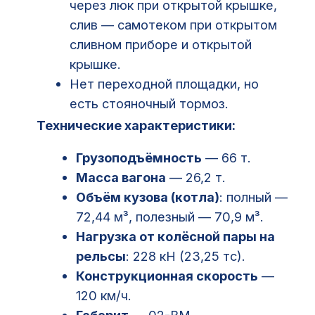
Грузоподъёмность
— 66 т.
Масса вагона
— 26,2 т.
Объём кузова (котла)
: полный —
72,44 м³, полезный — 70,9 м³.
Нагрузка от колёсной пары на
рельсы
: 228 кН (23,25 тс).
Конструкционная скорость
—
120 км/ч.
Габарит
— 02-ВМ.
Длина
: по осям автосцепок —
12,02 м, по концевым балкам
рамы — 10,8 м.
Максимальная ширина
— 3,1 м.
Высота от уровня головок
рельсов
— 4,608 м.
Количество осей
— 4.
Модель тележки
— 18-100.
Внутренний диаметр котла
—
3000 мм.
Условное рабочее давление в
котле
— 0,15 МПа (1,5 кгс/см²).