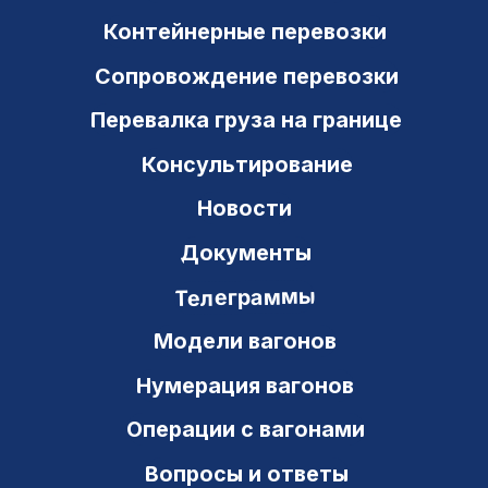
443082, РФ, г. Самара
ул. Владимирская, 41 а, оф. 3-21
+7 (846) 212-03-25
8 800 700 97 63
office@ts-gk.ru
Новостной канал в Telegram
Новостной канал в МАХ
Карта сайта
Политика конфиденциальности
© Транзит Сервис 2000–2026