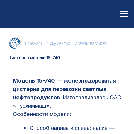
Главная
»
Документы
»
Модели вагонов
»
Цистерна модель 15-740
Модель 15-740
—
железнодорожная
цистерна для перевозки светлых
нефтепродуктов
. Изготавливалась ОАО
«Рузхиммаш».
Особенности модели:
Способ налива и слива: налив —
через люк при открытой крышке,
слив — самотеком при открытом
сливном приборе и открытой
крышке.
Нет переходной площадки, но
есть стояночный тормоз.
Технические характеристики: