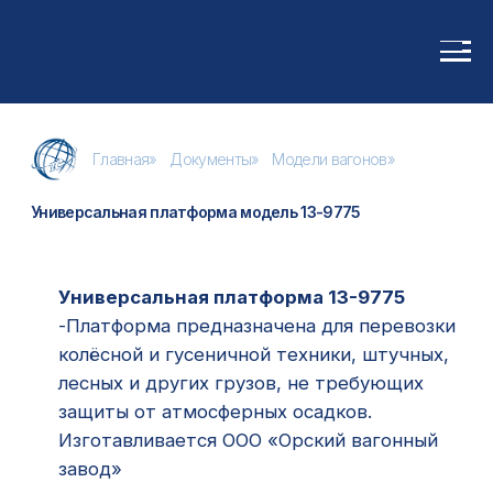
Главная
»
Документы
»
Модели вагонов
»
Универсальная платформа модель 13-9775
Универсальная платформа 13-9775
-Платформа предназначена для перевозки
колёсной и гусеничной техники, штучных,
лесных и других грузов, не требующих
защиты от атмосферных осадков.
Изготавливается ООО «Орский вагонный
завод»
имеет металлические борта и
деревометаллический пол;
на платформе установлены 16 литых
приваренных скоб.
Технические характеристики:
Грузоподъемность