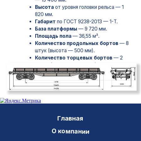
Главная
О компании
Наша команда
Отзывы
Услуги
Оплата тарифов
Предоставление вагонов
Грузоотправление
Контейнерные перевозки
Сопровождение перевозки
Перевалка груза на границе
Консультирование
Новости
Документы
Телеграммы
Модели вагонов