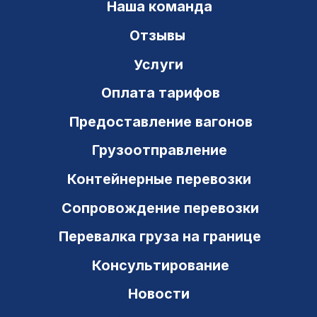
Нумерация вагонов
Операции с вагонами
Вопросы и ответы
Контакты
Транзит Сервис
ИНН 6311048824 ОКПО 54043939
443082, РФ, г. Самара
ул. Владимирская, 41 а, оф. 3-21
+7 (846) 212-03-25
8 800 700 97 63
office@ts-gk.ru