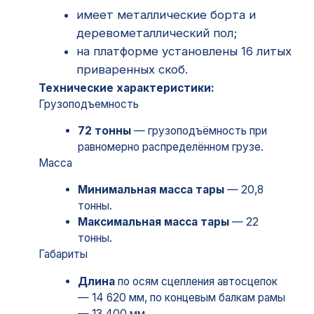
72 тонны
— грузоподъёмность при
равномерно распределённом грузе.
Масса
Минимальная масса тары
— 20,8
тонны.
Максимальная масса тары
— 22
тонны.
Габариты
Длина
по осям сцепления автосцепок
— 14 620 мм, по концевым балкам рамы
— 13 400 мм.
Высота
от уровня головки рельса — 1
820 мм.
Габарит
по ГОСТ 9238-2013 — 1-T.
База платформы
— 9 720 мм.
Площадь пола
— 36,55 м².
Количество продольных бортов
— 8
штук (высота — 500 мм).
Количество торцевых бортов
— 2
штуки (высота — 400 мм).
Длина кузова внутри
— 12 700 мм,
ширина кузова внутри
— 2 878 мм.