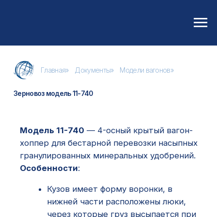
Главная
»
Документы
»
Модели вагонов
»
Зерновоз модель 11-740
Модель 11-740
— 4-осный крытый вагон-
хоппер для бестарной перевозки насыпных
гранулированных минеральных удобрений.
Особенности
:
Кузов имеет форму воронки, в
нижней части расположены люки,
через которые груз высыпается при
разгрузке под действием силы
тяжести.
Есть переходная площадка и
стояночный тормоз.
Технические характеристики:
Грузоподъёмность
: 64 т.
Масса тары вагона
: 22 т.