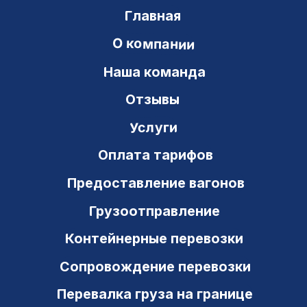
Документы
Телеграммы
Модели вагонов
Нумерация вагонов
Операции с вагонами
Вопросы и ответы
Контакты
Транзит Сервис
ИНН 6311048824 ОКПО 54043939
443082, РФ, г. Самара
ул. Владимирская, 41 а, оф. 3-21
+7 (846) 212-03-25
8 800 700 97 63