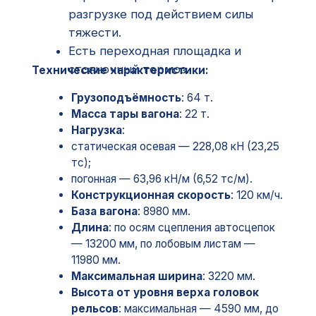
Нагрузка
:
статическая осевая — 228,08 кН (23,25
тс);
погонная — 63,96 кН/м (6,52 тс/м).
Конструкционная скорость
: 120 км/ч.
База вагона
: 8980 мм.
Длина
: по осям сцепления автосцепок
— 13200 мм, по лобовым листам —
11980 мм.
Максимальная ширина
: 3220 мм.
Высота от уровня верха головок
рельсов
: максимальная — 4590 мм, до
оси автосцепки — 1060 мм.
Объём кузова
: 73 м³.
Удельный объём
: 1,14 м³/т.
Количество люков
: 4 загрузочных и 4
разгрузочных.
Размеры люков в свету
: загрузочных
— 473×1623 мм, разгрузочных —
840×2382 мм.
Угол наклона торцевых стенок
: 65
градусов.
Угол наклона бункеров
: 55 градусов.