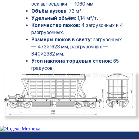
Главная
О компании
Наша команда
Отзывы
Услуги
Оплата тарифов
Предоставление вагонов
Грузоотправление
Контейнерные перевозки
Сопровождение перевозки
Перевалка груза на границе
Консультирование
Новости