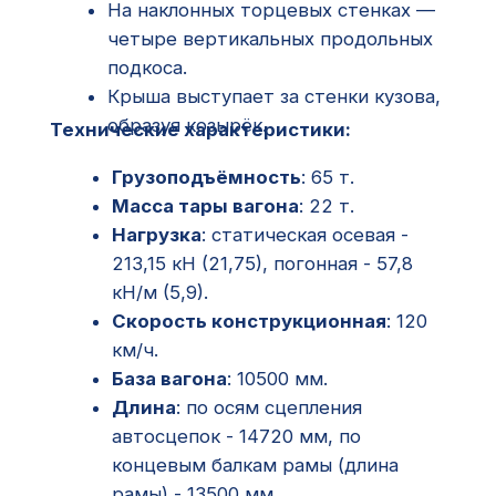
Масса тары вагона
: 22 т.
Нагрузка
: статическая осевая -
213,15 кН (21,75), погонная - 57,8
кН/м (5,9).
Скорость конструкционная
: 120
км/ч.
База вагона
: 10500 мм.
Длина
: по осям сцепления
автосцепок - 14720 мм, по
концевым балкам рамы (длина
рамы) - 13500 мм.
Ширина максимальная
: 3250 мм.
Высота от уровня верха головок
рельсов
: максимальная - 4653 мм,
до разгрузочных устройств - 350
мм.
Количество люков
: загрузочных -
4, разгрузочных - 6.
Размеры люка в свету
:
загрузочных - 0576 мм,
разгрузочных - 476×1080 мм.
Угол наклона торцовых стенок
бункеров
: 55 градусов.
Материал кузова
: сталь 10ХНДП