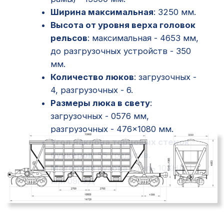
или 09Г2Д
Главная
О компании
Наша команда
Отзывы
Услуги
Оплата тарифов
Предоставление вагонов
Грузоотправление
Контейнерные перевозки
Сопровождение перевозки
Перевалка груза на границе
Консультирование