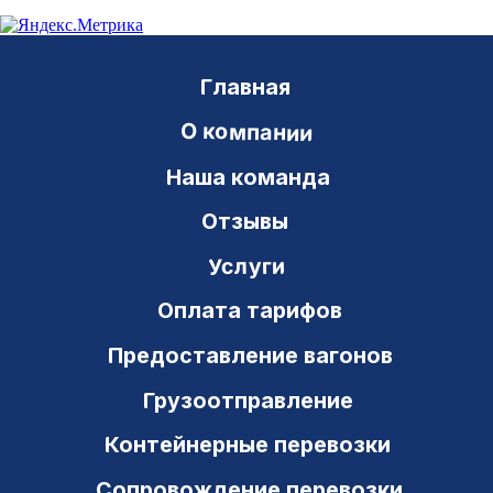
Новости
Документы
Телеграммы
Модели вагонов
Нумерация вагонов
Операции с вагонами
Вопросы и ответы
Контакты
Транзит Сервис
ИНН 6311048824 ОКПО 54043939
443082, РФ, г. Самара
ул. Владимирская, 41 а, оф. 3-21