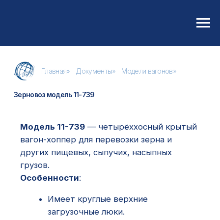
Главная
»
Документы
»
Модели вагонов
»
Зерновоз модель 11-739
Модель 11-739
— четырёххосный крытый
вагон-хоппер для перевозки зерна и
других пищевых, сыпучих, насыпных
грузов.
Особенности
:
Имеет круглые верхние
загрузочные люки.
На наклонных торцевых стенках —
четыре вертикальных продольных
подкоса.
Крыша выступает за стенки кузова,
образуя козырёк.
Технические характеристики:
Грузоподъёмность
: 65 т.