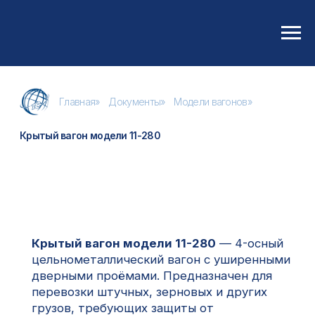
Главная
»
Документы
»
Модели вагонов
»
Крытый вагон модели 11-280
Крытый вагон модели 11-280
— 4-осный
цельнометаллический вагон с уширенными
дверными проёмами. Предназначен для
перевозки штучных, зерновых и других
грузов, требующих защиты от
атмосферных осадков.
В каждой боковой стене имеются четыре
загрузочных люка с вентиляционными
решётками и дверной проём, который
закрывается двумя продольно
перемещающимися дверями