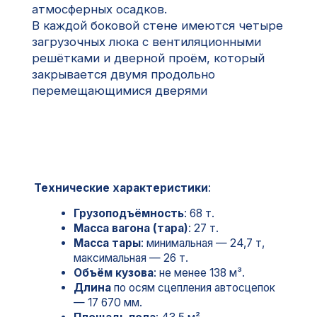
Технические характеристики
:
Грузоподъёмность
: 68 т.
Масса вагона (тара)
: 27 т.
Масса тары
: минимальная — 24,7 т,
максимальная — 26 т.
Объём кузова
: не менее 138 м³.
Длина
по осям сцепления автосцепок
— 17 670 мм.
Площадь пола
: 43,5 м².
База вагона
: 12 240 мм.
Размеры в свету
: дверного проёма —
3802×2334 мм, загрузочного люка в
боковой стене — 613×365 мм,
загрузочного люка в крыше (диаметр) —
400 мм.
Конструкционная скорость
: 120 км/ч.
Максимальная статическая
расчётная нагрузка
от колёсной пары
на рельсы — 23,5 кН (тс).