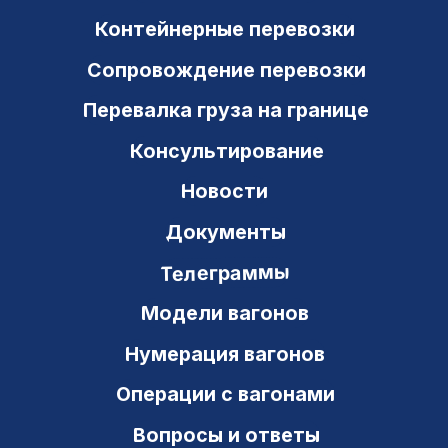
443082, РФ, г. Самара
ул. Владимирская, 41 а, оф. 3-21
+7 (846) 212-03-25
8 800 700 97 63
office@ts-gk.ru
Новостной канал в Telegram
Новостной канал в МАХ
Карта сайта
Политика конфиденциальности
© Транзит Сервис 2000–2026